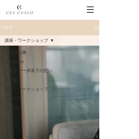
ブログ
講座・ワークショップ
全ての記事
infomaiton
デザイナー岸直子の想い
受注会
講座・ワークショップ
ワラーチ
Utopica