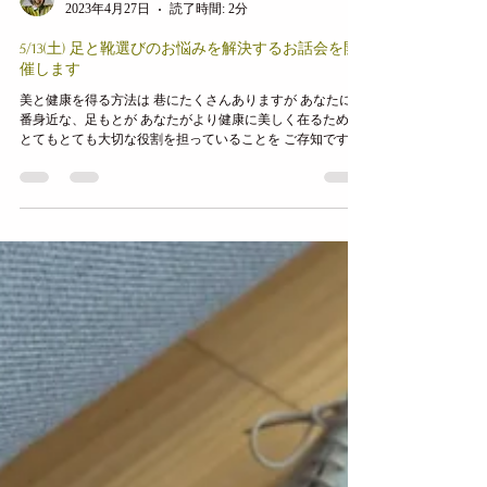
渡邉美由紀
2023年4月27日
読了時間: 2分
5/13(土) 足と靴選びのお悩みを解決するお話会を開
催します
美と健康を得る方法は 巷にたくさんありますが あなたに一
番身近な、足もとが あなたがより健康に美しく在るために
とてもとても大切な役割を担っていることを ご存知です
か？ 足は身体ぜんぶの土台。 骨盤も足が支えている。 そ
の足を支えているのが、あなたが今履いてる靴。...