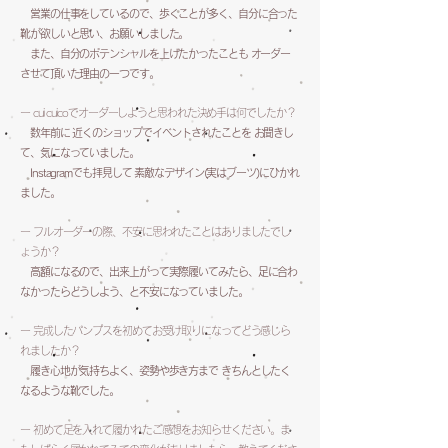
営業の仕事をしているので、歩くことが多く、自分に合った
靴が欲しいと思い、お願いしました。
また、自分のポテンシャルを上げたかったことも オーダー
させて頂いた理由の一つです。
ー cui cuicoでオーダーしようと思われた決め手は何でしたか？
数年前に 近くのショップでイベントされたことを お聞きし
て、気になっていました。
Instagramでも拝見して 素敵なデザイン(実はブーツ)にひかれ
ました。
ー フルオーダーの際、不安に思われたことはありましたでし
ょうか？
高額になるので、出来上がって実際履いてみたら、足に合わ
なかったらどうしよう、と不安になっていました。
ー 完成したパンプスを初めてお受け取りになってどう感じら
れましたか？
履き心地が気持ちよく、姿勢や歩き方まで きちんとしたく
なるような靴でした。
ー 初めて足を入れて履かれたご感想をお知らせください。ま