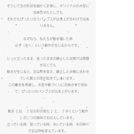
そうして足の形状を細かく計測し、オリジナルの木型に
反映させたとしても
それでもぴったり合うパンプスが出来上がるわけではあ
りません。
なぜなら、私たちが靴を履いた時
必ず「歩く」という動作が生じるからです。
じっと立ったまま、座ったままの静止した状態では問題
がなくても
動きが生じると、足は形を変え、静止した状態に合わせ
ていた靴との差が起きてしまいます。
この動きを考慮し、木型や靴づくりに反映させて初め
て、ぴったりのパンプスが出来上がります。
動き とは 『 足の形の変化 』と、『 歩くという動作
』の二つの意味でお伝えしています。
立っている時、座っている時、歩いている時、その時々
で足は形を変えています。