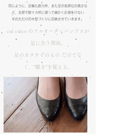
同じように、足幅も数カ所、また足の各部位の高さな
ど、全部で数十カ所に渡って細かく計測を行ない
その方だけの木型づくりに反映させていきます。
cui cuico のフルオーダーパンプスが
足に合う理由。
足のカタチそのもの だけでな
く、"動き"
を捉える。