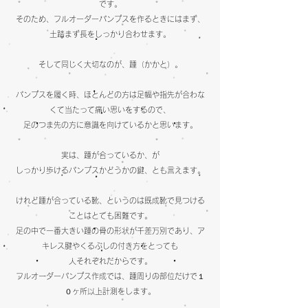
です。
そのため、フルオーダーパンプスを作るときにはまず、
土踏まず長をしっかり合わせます。
そして同じく大切なのが、踵（かかと）。
パンプスを履く時、ほとんどの方は足幅や指先が合わな
くて当たって痛い思いをするので、
足のつま先の方に意識を向けているかと思います。
実は、踵が合っているか、が
しっかり歩けるパンプスかどうかの鍵、とも言えます。
けれど踵が合っている靴、というのは既成靴で見つける
ことはとても困難です。
足の中で一番大きい踵の骨の形状が千差万別であり、
ア
キレス腱やくるぶしの付き方をとっても
人それぞれだからです。
フルオーダーパンプス作成では、踵周りの部位だけで１
０ヶ所以上計測をします。