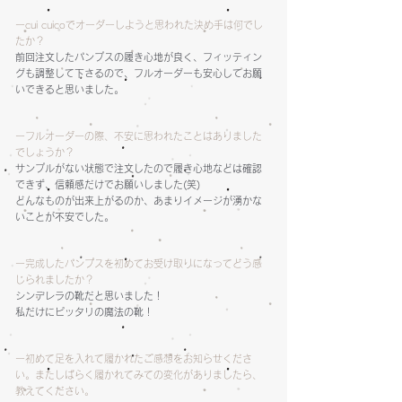
ーcui cuicoでオーダーしようと思われた決め手は何でし
たか？
前回注文したパンプスの履き心地が良く、フィッティン
グも調整して下さるので、フルオーダーも安心してお願
いできると思いました。
ーフルオーダーの際、不安に思われたことはありました
でしょうか？
サンプルがない状態で注文したので履き心地などは確認
できず、信頼感だけでお願いしました(笑)
どんなものが出来上がるのか、あまりイメージが湧かな
いことが不安でした。
ー完成したパンプスを初めてお受け取りになってどう感
じられましたか？
シンデレラの靴だと思いました！
私だけにピッタリの魔法の靴！
ー初めて足を入れて履かれたご感想をお知らせくださ
い。またしばらく履かれてみての変化がありましたら、
教えてください。