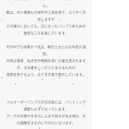
ん。
靴は、何十種類もの材料や工程を経て、ようやく完
成しますが
​どの部分においても、足に合ったパンプスのための
緻密な工夫を施しています。
その中でも特筆すべきは、靴の土台となる
中底の強
度
。
中底は通常、抜き型や機械を使い大量生産されます
が、全体重をしっかりと支えるための
強度を保てるよう、
全て手作業で製作していま
す。
フルオーダーパンプスの完成後には、パッティング
調整も必ず行なっています。
アーチの状態や歩き方による不具合がある場合、そ
の調整をするのに不可欠となります。