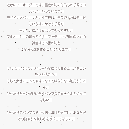
確かにフルオーダーでは、量産の靴の何倍もの手間とコ
ストがかかっています。
デザインやパターンという工程は、量産であれば何百足
という靴にかける手間を
一足だけにかけるようなものですし、
フルオーダーの場合多くは、フッティング確認のための
試着靴と本番の靴と
２足分の靴を作ることになります。
けれど、パンプスという一番足に合わせることが難しい
靴だからこそ、
そして女性にとってやはりなくてはならない靴だからこ
そ、
ぴったりと自分だけに合うパンプスの履き心地を知って
ほしい。
ぴったりのパンプスで、快適な毎日を過ごし、あなただ
けの健やかな美しさを表現してほしい。