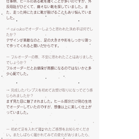
仕事柄、ヒールのある靴を履くことが多いのですが、外
反母趾がひどくて、痛くない靴を探していました。ま
た、走った時にたまに靴が脱げることもあり悩んでいま
した。
ー cui cuicoでオーダーしようと思われた決め手は何でし
たか？
デザインが素敵なのと、足の大きさや形をしっかり測っ
て作ってくれると聞いたからです。
ー フルオーダーの際、不安に思われたことはありました
でしょうか？
フルオーダーだとお値段が高額になるのではないかと多
少心配でした。
ー 完成したパンプスを初めてお受け取りになってどう感
じられましたか？
まず見た目に魅了されました。ヒール部分だけ別の生地
でオーダーしていたのですが、想像以上に美しく仕上が
っていました。
ー 初めて足を入れて履かれたご感想をお知らせくださ
い。またしばらく履かれてみての変化がありましたら、