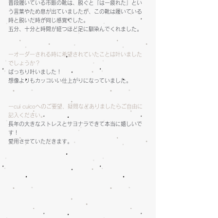
普段履いている市販の靴は、脱ぐと「はー疲れた」とい
う言葉やため息が出ていましたが、この靴は履いている
時と脱いだ時が同じ感覚でした。
五分、十分と時間が経つほど足に馴染んでくれました。
ーオーダーされる時に希望されていたことは叶いました
でしょうか？
ばっちり叶いました！
想像よりもカッコいい仕上がりになっていました。
ーcui cuicoへのご要望
、疑問などありましたらご自由に
記入ください。
長年の大きなストレスとサヨナラできて本当に嬉しいで
す！
愛用させていただきます。