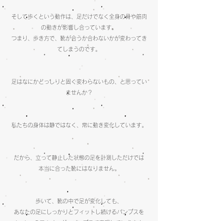
そして歩くという動作は、足だけでなく全身の骨や筋肉
の動きが影響し合っています。
つまり、歩き方で、靴が合うか合わないかが変わってき
てしまうのです。
足はなにかどっしりと固く変わらないもの、と思ってい
ませんか？
私たちの身体は静ではなく、常に動き変化しています。
だから、立って静止した状態の足を計測しただけでは
本当に合った靴にはなりません。
歩いて、靴の中で足が変化しても、
あなたの足にしっかりとフィットし続けるパンプスを