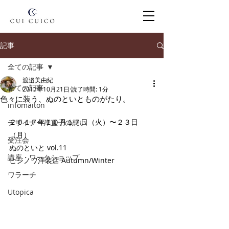
記事
全ての記事
渡邉美由紀
全ての記事
2017年10月21日
読了時間: 1分
色々に装う、ぬのといとものがたり。
infomaiton
２０１７年１０月１７日（火）〜２３日
デザイナー岸直子の想い
（月）
受注会
​ぬのといと vol.11
講座・ワークショップ
ヒジノワ洋装店 Autumn/Winter
ワラーチ
Utopica