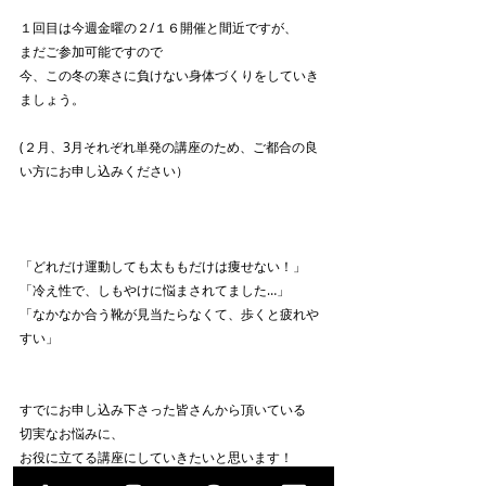
１回目は今週金曜の２/１６開催と間近ですが、
まだご参加可能ですので
今、この冬の寒さに負けない身体づくりをしていき
ましょう。
(２月、3月それぞれ単発の講座のため、ご都合の良
い方にお申し込みください）
「どれだけ運動しても太ももだけは痩せない！」
「冷え性で、しもやけに悩まされてました…」
「なかなか合う靴が見当たらなくて、歩くと疲れや
すい」
すでにお申し込み下さった皆さんから頂いている
切実なお悩みに、
お役に立てる講座にしていきたいと思います！