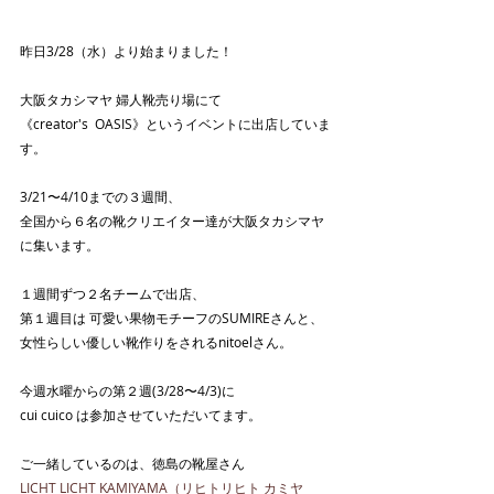
昨日3/28（水）より始まりました！
大阪タカシマヤ 婦人靴売り場にて
《creator's  OASIS》というイベントに出店していま
す。
3/21〜4/10までの３週間、
全国から６名の靴クリエイター達が大阪タカシマヤ
に集います。
１週間ずつ２名チームで出店、
第１週目は 可愛い果物モチーフのSUMIREさんと、
女性らしい優しい靴作りをされるnitoelさん。
今週水曜からの第２週(3/28〜4/3)に
cui cuico は参加させていただいてます。
ご一緒しているのは、徳島の靴屋さん
LICHT LICHT KAMIYAMA（リヒトリヒト カミヤ