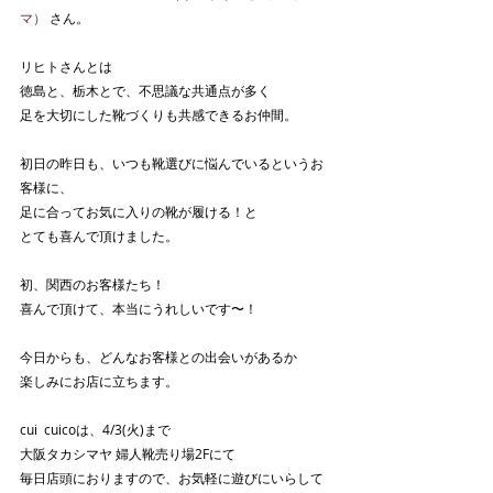
マ）
 さん。 
リヒトさんとは
徳島と、栃木とで、不思議な共通点が多く
足を大切にした靴づくりも共感できるお仲間。
初日の昨日も、いつも靴選びに悩んでいるというお
客様に、
足に合ってお気に入りの靴が履ける！と
とても喜んで頂けました。
初、関西のお客様たち！
喜んで頂けて、本当にうれしいです〜！
今日からも、どんなお客様との出会いがあるか
楽しみにお店に立ちます。
cui  cuicoは、4/3(火)まで
大阪タカシマヤ 婦人靴売り場2Fにて
毎日店頭におりますので、お気軽に遊びにいらして