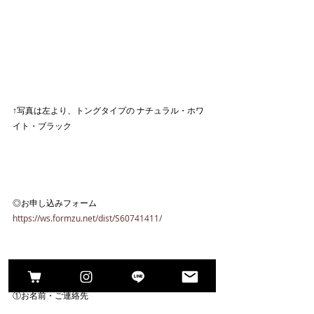
↑写真は左より、トングタイプの ナチュラル・ホワ
イト・ブラック
◎お申し込みフォーム
https://ws.formzu.net/dist/S60741411/
①お名前・ご連絡先