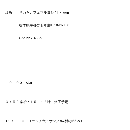
場所　　サカヤカフェマルヨシ 1F +room
　　　　栃木県宇都宮市氷室町1041-150
　　　　028-667-4338
１０：００　start
９：５０ 集合 / １５～１６時　終了予定
¥１７，０００（ランチ代・サンダル材料費込み）