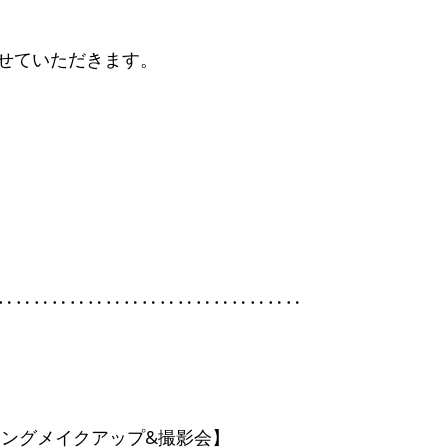
せていただきます。
‥‥‥‥‥‥‥‥‥‥‥‥‥‥‥‥‥
ィングメイクアップ&撮影会】