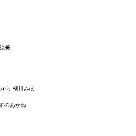
広江絵美
から 橘川みほ
r なすのあかね