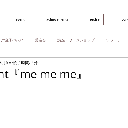
event
achievements
profile
con
ー岸直子の想い
受注会
講座・ワークショップ
ワラーチ
年8月5日
読了時間: 4分
ent『me me me』