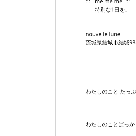
:::   me me me  :::
      特別な1日を。
nouvelle lune 
茨城県結城市結城988
わたしのこと たっ
わたしのことばっかり