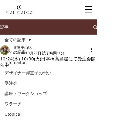
記事
全ての記事
渡邉美由紀
全ての記事
2018年10月29日
読了時間: 1分
10/24(水)-10/30(火)日本橋高島屋にて受注会開
infomaiton
催中
デザイナー岸直子の想い
受注会
講座・ワークショップ
ワラーチ
Utopica