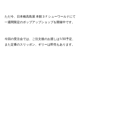
ただ今、日本橋高島屋 本館３Ｆシューワールドにて
一週間限定のポップアップショップを開催中です。 
今回の受注会では、ご注文後のお渡しは1/30予定、
また定番のスリッポン、ギリーは即売もあります。 