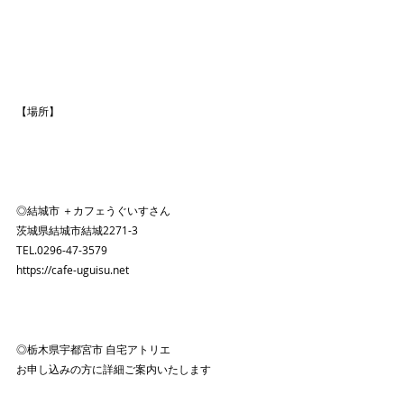
【場所】
◎結城市 ＋カフェうぐいすさん
茨城県結城市結城2271-3
TEL.0296-47-3579
https://cafe-uguisu.net
◎栃木県宇都宮市 自宅アトリエ
お申し込みの方に詳細ご案内いたします