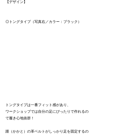
【デザイン】
◎トングタイプ（写真右／カラー：ブラック）
トングタイプは一番フィット感があり、
ワークショップでは自分の足にぴったりで作れるの
で履き心地抜群！
踵（かかと）の革ベルトがしっかり足を固定するの