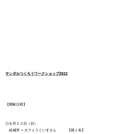
サンダルつくろうワークショップ2022
【開催日程】
◎６月１２日（日）　
    結城市 ＋カフェうぐいすさん　　　【残１名】