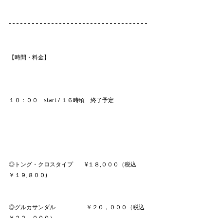
【時間・料金】
１０：００　start / １６時頃　終了予定
◎トング・クロスタイプ　　¥１８,０００（税込
￥１９,８００) 
◎グルカサンダル 　　　　　￥２０，０００（税込
￥２２，０００）