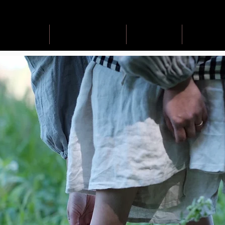
event
achievements
profile
con