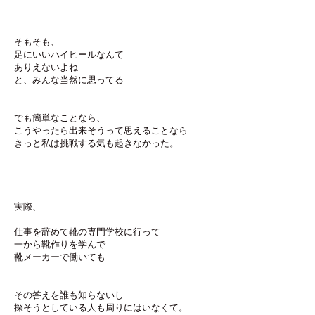
そもそも、
足にいいハイヒールなんて
ありえないよね
と、みんな当然に思ってる
でも簡単なことなら、
こうやったら出来そうって思えることなら
きっと私は挑戦する気も起きなかった。
実際、
仕事を辞めて靴の専門学校に行って
一から靴作りを学んで
靴メーカーで働いても
その答えを誰も知らないし
探そうとしている人も周りにはいなくて。