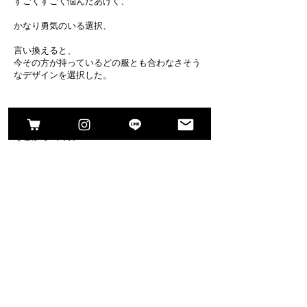
すごくすごく悩んだあげく、
かなり勇気のいる選択、
言い換えると、
今その方が持っているどの服とも合わなさそう
なデザインを選択した。
そこから3ヶ月。
ブーツが完成してお渡しの時
その方は、なんと
ブーツに近づいた雰囲気になっていた。
そして