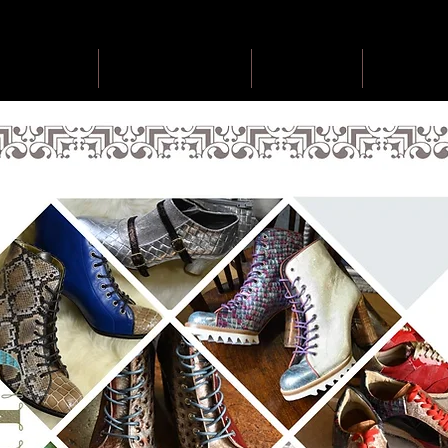
event
achievements
profile
con