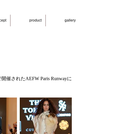
cept
product
gallery
ARISで開催されたAEFW Paris Runwayに