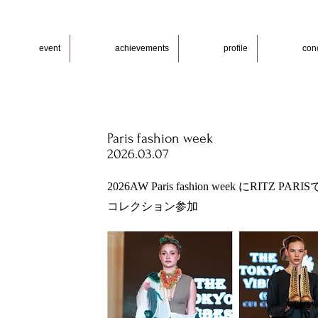
event
achievements
profile
con
Paris fashion week
2026.03.07
2026
AW Paris fashion week にRITZ P
コレクション参加