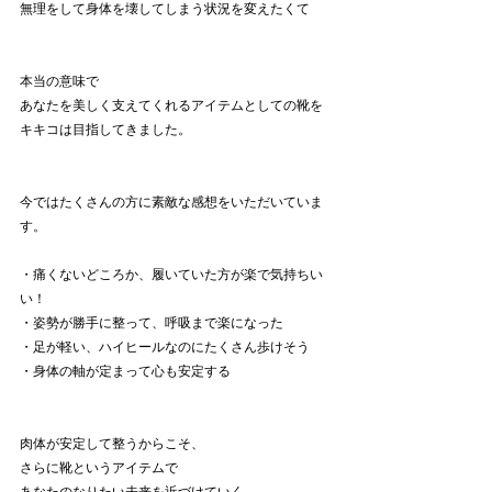
無理をして身体を壊してしまう状況を変えたくて
本当の意味で
あなたを美しく支えてくれるアイテムとしての靴を
キキコは目指してきました。
今ではたくさんの方に素敵な感想をいただいていま
す。
・痛くないどころか、履いていた方が楽で気持ちい
い！
・姿勢が勝手に整って、呼吸まで楽になった
・足が軽い、ハイヒールなのにたくさん歩けそう
・身体の軸が定まって心も安定する
肉体が安定して整うからこそ、
さらに靴というアイテムで
あなたのなりたい未来を近づけていく、