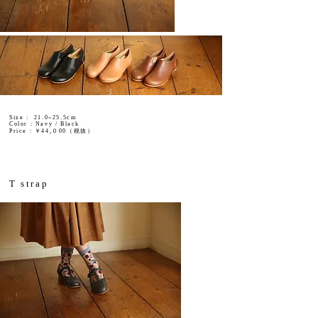
Size : 21.0~25.5cm
Color : Navy / Black
Price : ￥44,０00（税抜）
T strap