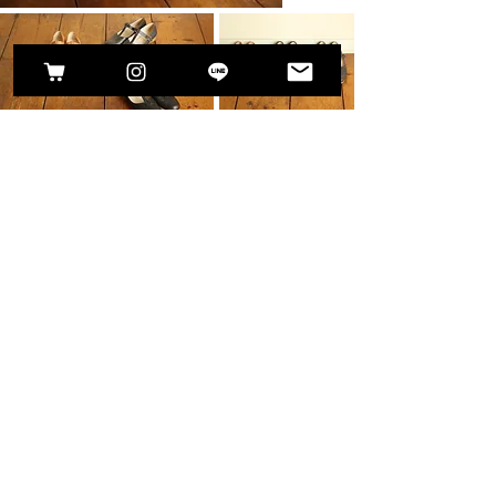
Size : 21.0~25.5cm
Color : Natural / Navy / Black
Price : ¥48,000（税抜）
Derby