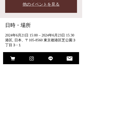
他のイベントを見る
日時・場所
2024年6月21日 15:00 – 2024年6月23日 15:30
港区, 日本、〒105-8560 東京都港区芝公園３
丁目３−１
イベントについて
6/21(金) 15:00-20:00
6/22(土) 10:00-19:00
6/23(日) 10:00-15:30
オーダーシューズブランド cui cuico/キキコ 
展示受注会。
ゆったりとお試しいただき、足のお悩みやご
希望を伺いながら、
お一人づつ丁寧に足にぴったりの靴をご提案
しています。