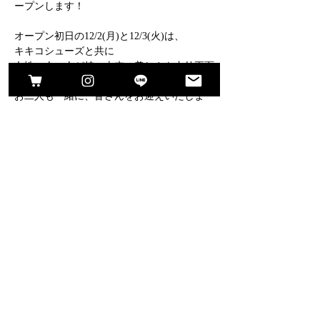
ープンします！
オープン初日の12/2(月)と12/3(火)は、
キキコシューズと共に
女性一人一人が持つ本来の美しさを内外両面
から引き出してくれるプロフェッショナルな
お二人も一緒に、皆さんをお迎えいたしま
す。
身体の機能性を高め、健康的で本質的な美し
さを取り戻し、
その人本来の魅力が溢れた時に、理想の未来
へ歩んでいける。
さらに表示
このイベントをシェア