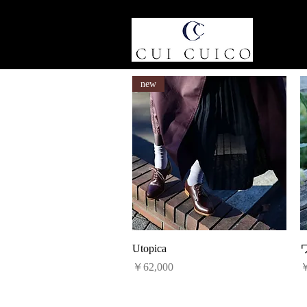
new
クイックビュー
Utopica
価格
￥62,000
￥