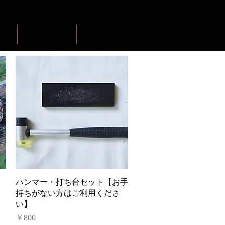
cept
product
gallery
クイックビュー
ハンマー・打ち台セット【お手
持ちがない方はご利用くださ
い】
価格
￥800