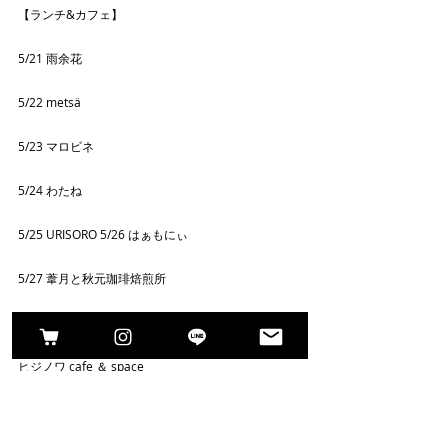
【ランチ&カフェ】
5/21 雨余花
5/22 metsä
5/23 マロビネ
5/24 わたね
5/25 URISORO 5/26 はぁもにぃ
5/27 葦月と秋元珈琲焙煎所
ヒジノワ cafe ＆ space
栃木県芳賀郡益子町益子１６６５
１１：００ - １７：００
http://hijinowa.net