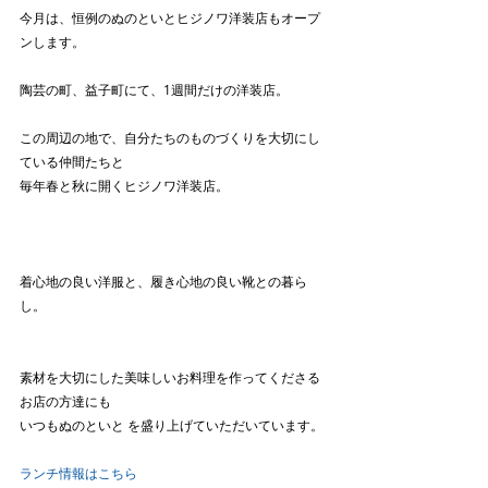
今月は、恒例のぬのといとヒジノワ洋装店もオープ
ンします。
陶芸の町、益子町にて、1週間だけの洋装店。
この周辺の地で、自分たちのものづくりを大切にし
ている仲間たちと
毎年春と秋に開くヒジノワ洋装店。
着心地の良い洋服と、履き心地の良い靴との暮ら
し。
素材を大切にした美味しいお料理を作ってくださる
お店の方達にも
いつもぬのといと を盛り上げていただいています。
ランチ情報はこちら