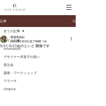
記事
全ての記事
渡邉美由紀
全ての記事
2019年5月9日
読了時間: 1分
5/21-5/27ぬのといと 開催です
infomaiton
デザイナー岸直子の想い
受注会
講座・ワークショップ
ワラーチ
Utopica