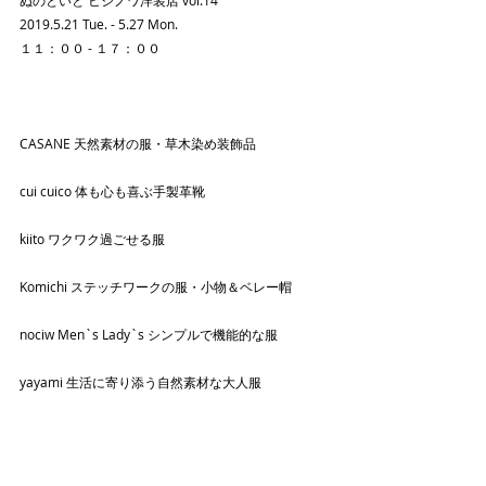
ぬのといと ヒジノワ洋装店 vol.14
2019.5.21 Tue. - 5.27 Mon.
１１：００ - １７：００
CASANE 天然素材の服・草木染め装飾品
cui cuico 体も心も喜ぶ手製革靴
kiito ワクワク過ごせる服
Komichi ステッチワークの服・小物＆ベレー帽
nociw Men`s Lady`s シンプルで機能的な服
yayami 生活に寄り添う自然素材な大人服