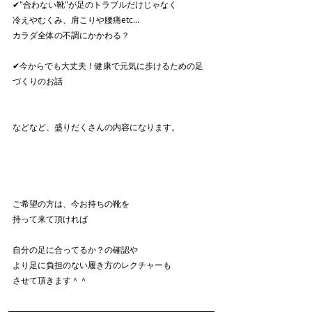
✔"合わない靴"が足のトラブルだけじゃなく
冷えやむくみ、肩こりや腰痛etc...
カラダ全体の不調にかかわる？
✔今からでも大丈夫！健康で元気に歩けるための足
づくりのお話
などなど、盛りだくさんの内容になります。
ご希望の方は、今お持ちの靴を
持って来て頂ければ
自分の足に合ってるか？の確認や
より足に負担のない履き方のレクチャーも
させて頂きます＾＾