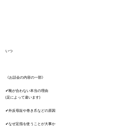
いつ
《お話会の内容の一部》
✔靴が合わない本当の理由
(足によって違います) 
✔外反母趾や巻き爪などの原因
✔なぜ足指を使うことが大事か