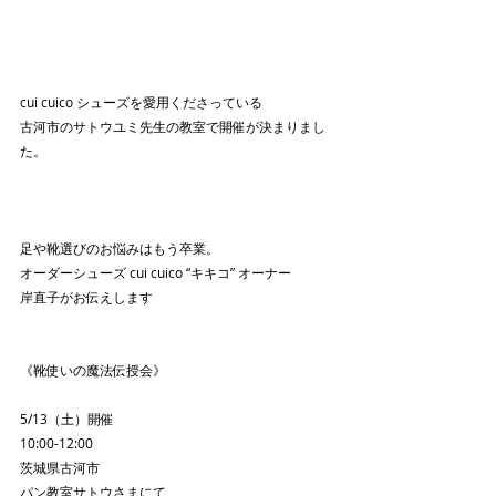
cui cuico シューズを愛用くださっている
古河市のサトウユミ先生の教室で開催が決まりまし
た。
足や靴選びのお悩みはもう卒業。
オーダーシューズ cui cuico “キキコ” オーナー
岸直子がお伝えします
《靴使いの魔法伝授会》
5/13（土）開催
10:00-12:00
茨城県古河市
パン教室サトウさまにて