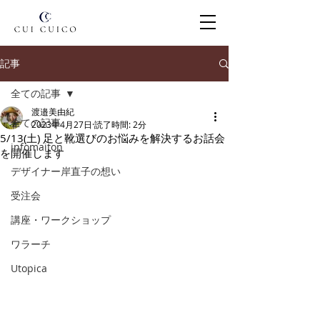
記事
全ての記事
渡邉美由紀
全ての記事
2023年4月27日
読了時間: 2分
5/13(土) 足と靴選びのお悩みを解決するお話会
infomaiton
を開催します
デザイナー岸直子の想い
受注会
講座・ワークショップ
ワラーチ
Utopica