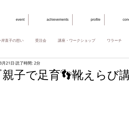
event
achievements
profile
con
ー岸直子の想い
受注会
講座・ワークショップ
ワラーチ
年3月21日
読了時間: 2分
) 『親子で足育👣靴えらび