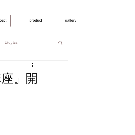
cept
product
gallery
Utopica
講座』開