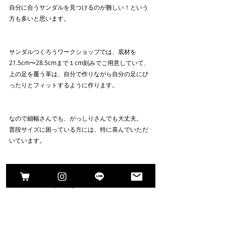
自分に合うサンダルを見つけるのが難しい！という
方も多いと思います。
サンダルつくろうワークショップでは、底材を
21.5cm〜28.5cmまで１cm刻みでご用意していて、
上の足を覆う革は、自分で作りながら自分の足にぴ
ったりとフィットするように作ります。
なので細幅さんでも、がっしりさんでも大丈夫。
普段サイズに困っている方には、特に喜んでいただ
いています。
どうせ自分で作るなら、本当に自分だけにぴったり
の一足に作り上げて欲しい。