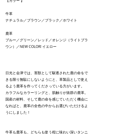
【カラー 】
牛革
ナチュラル／ブラウン／ブラック／ホワイト
鹿革
ブルー／グリーン／レッド／オレンジ（ライトブラ
ウン）／NEW COLOR! イエロー
日光と会津では、害獣として駆逐された鹿の命をで
きる限り無駄にしないようにと、革製品として使え
るよう鹿革を作ってくださっている方がいます。
カラフルなカラーリングと、肌触りが抜群の鹿革。
国産の材料、そして鹿の命を感じていただく機会に
なればと、鹿革の全色の中からお選びいただけるよ
うにしました！
牛革も鹿革も、どちらも使う程に味わい深いタンニ