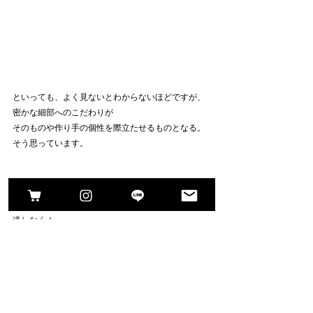
といっても、よく見ないとわからないほどですが、
密かな細部へのこだわりが
そのものや作り手の個性を際立たせるものとなる。
そう思っています。
5月中の特別価格は、明日5/31(日)となります。お見
逃しなく！
ワラーチご案内ページはこちら