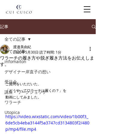
記事
全ての記事
渡邉美由紀
全ての記事
2020年5月30日
読了時間: 1分
ワラーチの履き方や脱ぎ履き方法をお伝えしま
infomaiton
す。
デザイナー岸直子の想い
受注会
ご質問をいただいた、
「どうやってワラーチは履くの？」を
講座・ワークショップ
動画にしてみました。
ワラーチ
Utopica
https://video.wixstatic.com/video/1b00f3_
6de5cb4eba3144f5a3747cd3134803f2/480
p/mp4/file.mp4