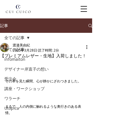
記事
全ての記事
渡邉美由紀
全ての記事
2025年3月28日
読了時間: 2分
【プレミアムレザー・生地】入荷しました！
infomaiton
デザイナー岸直子の想い
受注会
その革を見た瞬間、心が静かにざわつきました。
講座・ワークショップ
ワラーチ
まるで、人の内側に触れるような奥行きのある表
Utopica
情。