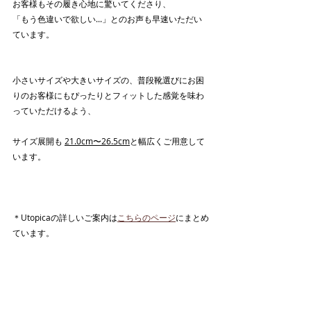
お客様もその履き心地に驚いてくださり、
「もう色違いで欲しい...」とのお声も早速いただい
ています。
小さいサイズや大きいサイズの、普段靴選びにお困
りのお客様にもぴったりとフィットした感覚を味わ
っていただけるよう、
サイズ展開も 
21.0cm〜26.5cm
と幅広くご用意して
います。
＊Utopicaの詳しいご案内は
こちらのページ
にまとめ
ています。