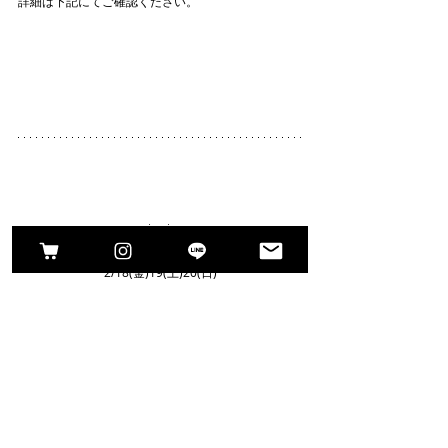
詳細は下記にてご確認ください。
cui cuico 
オーダーシューズ受注販売会
2/18(金)19(土)20(日)
◆無料測定＋アドバイス
①10:00～10:20
②10:30～10:50
③11:00～11:20
各日3名様