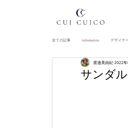
全ての記事
infomaiton
デザイナ
渡邉美由紀
2022
サンダル