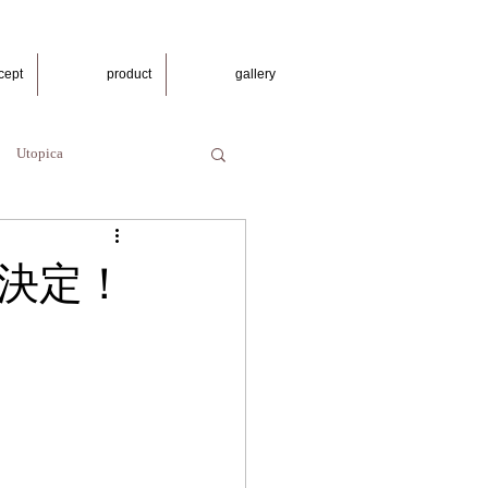
cept
product
gallery
Utopica
決定！