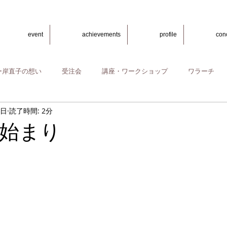
event
achievements
profile
con
ー岸直子の想い
受注会
講座・ワークショップ
ワラーチ
9日
読了時間: 2分
始まり